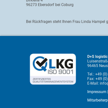
Birkleite 4
96273 Ebersdorf bei Coburg
Bei Rückfragen steht Ihnen Frau Linda Hampel 
D+S logist
Luisenstraß
96465 Neust
Tel.: +49 (0
Fax: +49 (0
E-Mail: inf
Impressum
Mitarbeiterp