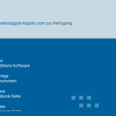
erbung@ds-logistic.com
zur Verfügung.
in
ditions-Software
htige
nummern
ere
ebook-Seite
ere
tagram-Seite