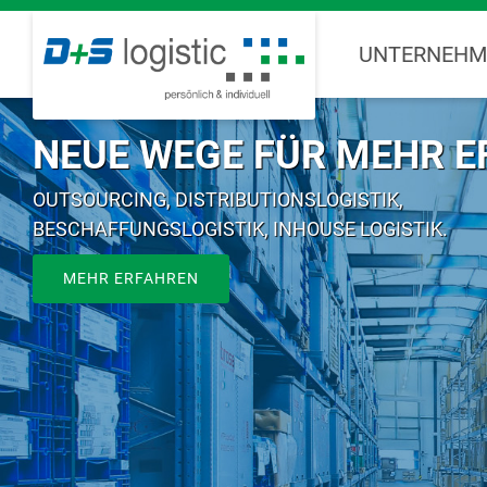
UNTERNEHM
NEUE WEGE FÜR MEHR EF
OUTSOURCING, DISTRIBUTIONSLOGISTIK,
BESCHAFFUNGSLOGISTIK, INHOUSE LOGISTIK.
MEHR ERFAHREN