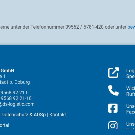
gerne unter der Telefonnummer 09562 / 5781-420 oder unter
bew
ic GmbH
Log
e 1
Spe
adt b. Coburg
Wic
) 9568 92 21-0
Ruf
) 9568 92 21-10
o@ds-logistic.com
Uns
Fac
|
Datenschutz & ADSp
|
Kontakt
Uns
ortal
Ins