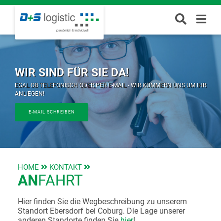
WIR SIND FÜR SIE DA!
EGAL OB TELEFONISCH ODER PER E-MAIL - WIR KÜMMERN UNS UM IHR
ANLIEGEN!
E-MAIL SCHREIBEN
HOME
KONTAKT
AN
­FAHRT
Hier finden Sie die Wegbeschreibung zu unserem
Standort Ebersdorf bei Coburg. Die Lage unserer
anderen Standorte finden Sie
hier
!