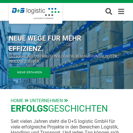
NEUE WEGE FÜR MEHR
EFFIZIENZ.
OUTSOURCING, DISTRIBUTIONSLOGISTIK, BESCHAFFUNGSLOGISTIK,
INHOUSE LOGISTIK.
MEHR ERFAHREN
HOME
UNTERNEHMEN
ERFOLGS
­GESCHICHTEN
Seit vielen Jahren steht die D+S logistic GmbH für
viele erfolgreiche Projekte in den Bereichen Logistik,
Handling und Transport. Und jeden Tag können sich